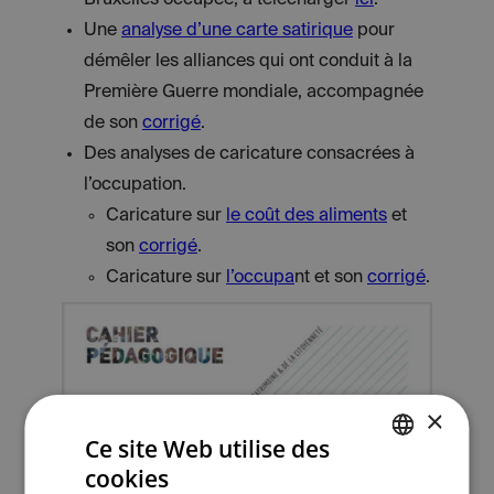
Bruxelles occupée, à télécharger
ici
.
Une
analyse d’une carte satirique
pour
démêler les alliances qui ont conduit à la
Première Guerre mondiale, accompagnée
de son
corrigé
.
Des analyses de caricature consacrées à
l’occupation.
Caricature sur
le coût des aliments
et
son
corrigé
.
Caricature sur
l’occupa
nt et son
corrigé
.
×
Ce site Web utilise des
cookies
DUTCH