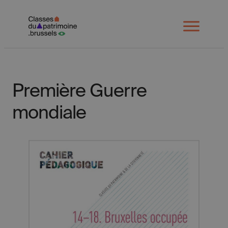
Spring
naar
Open
menu
inhoud
Première Guerre
mondiale