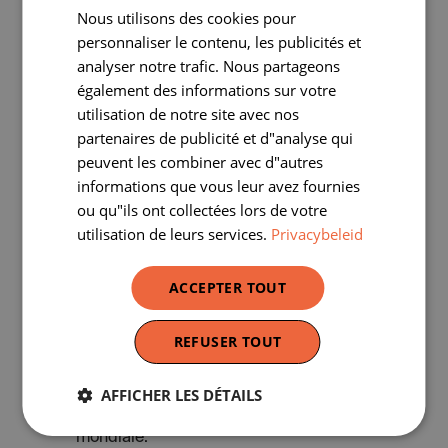
Nous utilisons des cookies pour
FRENCH
personnaliser le contenu, les publicités et
analyser notre trafic. Nous partageons
également des informations sur votre
utilisation de notre site avec nos
partenaires de publicité et d"analyse qui
peuvent les combiner avec d"autres
informations que vous leur avez fournies
ou qu"ils ont collectées lors de votre
utilisation de leurs services.
Privacybeleid
14-18. Les monuments racontent
ACCEPTER TOUT
Un
cahier pédagogique
conçu comme un
REFUSER TOUT
mode d’emploi pour vous inviter à décoder
avec vos élèves n’importe quel monument
AFFICHER LES DÉTAILS
commémoratif de la Première Guerre
mondiale.