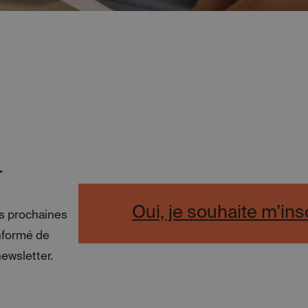
r
Oui, je souhaite m’ins
es prochaines
informé de
newsletter.