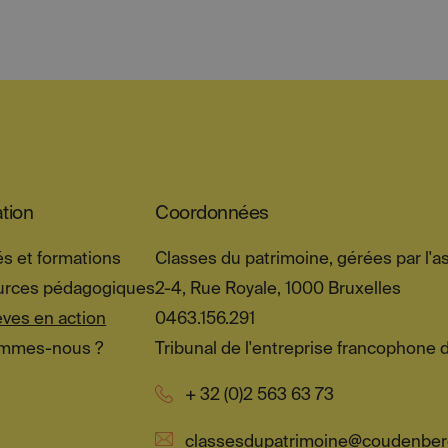
tion
Coordonnées
és et formations
Classes du patrimoine, gérées par l'a
urces pédagogiques
2-4, Rue Royale, 1000 Bruxelles
èves en action
0463.156.291
ommes-nous ?
Tribunal de l'entreprise francophone 
+ 32 (0)2 563 63 73
classesdupatrimoine@coudenber