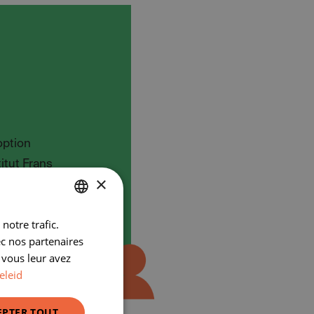
option
titut Frans
×
la technique du
notre trafic.
DUTCH
ec nos partenaires
FRENCH
 vous leur avez
eleid
EPTER TOUT