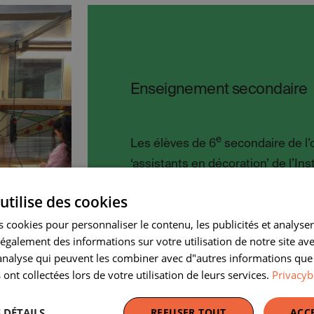
Enseignement secondaire
e
Les élèves de 6
secondaire de l’
‘assistants en décoration’ de l’Ins
Fischer à Schaerbeek s’initient à 
utilise des cookies
vitrail.
 cookies pour personnaliser le contenu, les publicités et analyser 
galement des informations sur votre utilisation de notre site av
"analyse qui peuvent les combiner avec d"autres informations que
 ont collectées lors de votre utilisation de leurs services.
Privacyb
 DÉTAILS
REFUSER TOUT
ACC