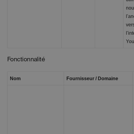
nou
l'a
ver
l'in
You
Fonctionnalité
Nom
Fournisseur / Domaine