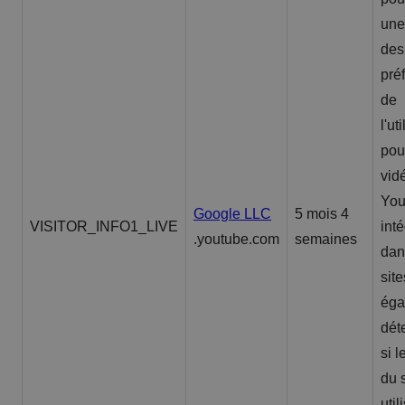
une
des
pré
de
l'ut
pou
vid
You
Google LLC
5 mois 4
VISITOR_INFO1_LIVE
int
.youtube.com
semaines
dan
site
éga
dét
si l
du s
util