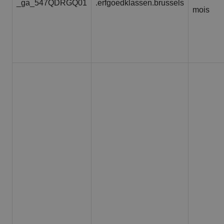
_ga_547QDRGQ01
.erfgoedklassen.brussels
mois