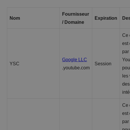
Fournisseur
Nom
Expiration
Des
/ Domaine
Ce 
est 
par
Google LLC
Yo
YSC
Session
.youtube.com
pou
les
des
int
Ce 
est 
par
pou