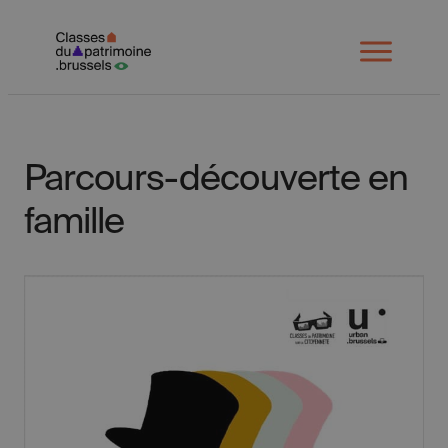
Spring
naar
Open
menu
inhoud
Parcours-découverte en
famille