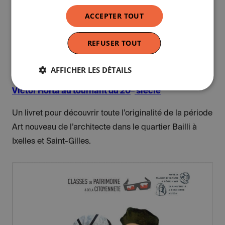
ACCEPTER TOUT
REFUSER TOUT
AFFICHER LES DÉTAILS
e
Victor Horta au tournant du 20
siècle
Un livret pour découvrir toute l’originalité de la période
Art nouveau de l’architecte dans le quartier Bailli à
Ixelles et Saint-Gilles.